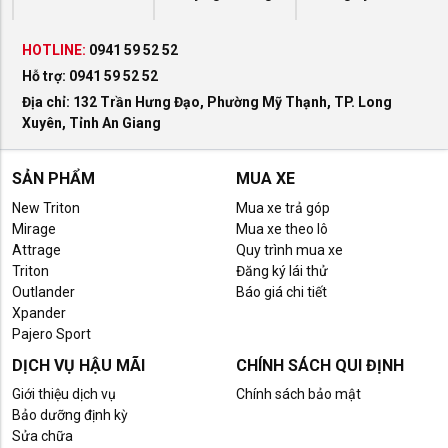
HOTLINE:
0941 59 52 52
Hỗ trợ:
0941 59 52 52
Địa chỉ: 132 Trần Hưng Đạo, Phường Mỹ Thạnh, TP. Long
Xuyên, Tỉnh An Giang
SẢN PHẨM
MUA XE
New Triton
Mua xe trả góp
Mirage
Mua xe theo lô
Attrage
Quy trình mua xe
Triton
Đăng ký lái thử
Outlander
Báo giá chi tiết
Xpander
Pajero Sport
DỊCH VỤ HẬU MÃI
CHÍNH SÁCH QUI ĐỊNH
Giới thiệu dịch vụ
Chính sách bảo mật
Bảo dưỡng định kỳ
Sửa chữa